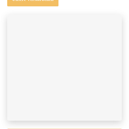
Neue Pastoralassistentin beginnt ihren Dienst
Pastoralassistentin Andrea Hölscher stellt sich vor
erstellt am:
05.08.2026
Sommerferien Öffnungszeiten
der Pfarrbüros
erstellt am:
30.07.2026
„Wachsen wie ein Baum“ - Ökumenischer
Gartengottesdienst
Am 9. August um 18 Uhr
erstellt am:
27.07.2026