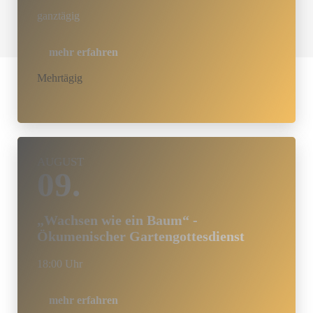
ganztägig
mehr erfahren
Mehrtägig
AUGUST
09.
„Wachsen wie ein Baum“ -
Ökumenischer Gartengottesdienst
18:00 Uhr
mehr erfahren