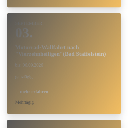
SEPTEMBER
03.
Motorrad-Wallfahrt nach
"Vierzehnheiligen"(Bad Staffelstein)
bis:
06.09.2026
ganztägig
mehr erfahren
Mehrtägig