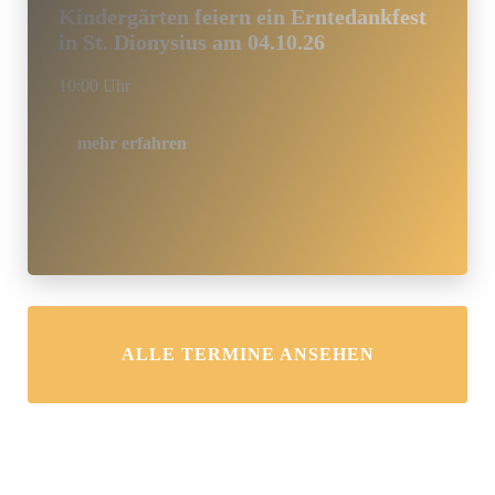
Kindergärten feiern ein Erntedankfest
in St. Dionysius am 04.10.26
10:00 Uhr
mehr erfahren
ALLE TERMINE ANSEHEN