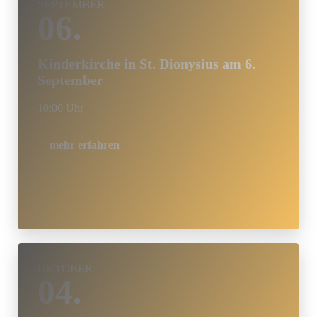
SEPTEMBER
06.
Kinderkirche in St. Dionysius am 6.
September
10:00 Uhr
mehr erfahren
OKTOBER
04.