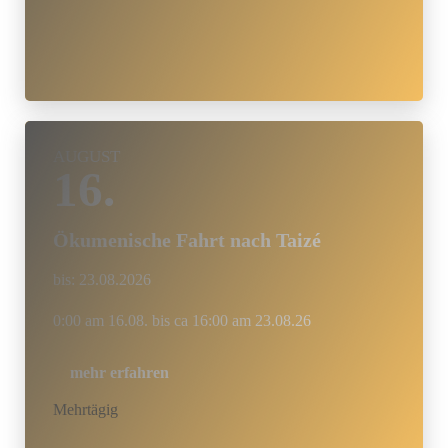
AUGUST
16.
Ökumenische Fahrt nach Taizé
bis:
23.08.2026
0:00 am 16.08. bis ca 16:00 am 23.08.26
mehr erfahren
Mehrtägig