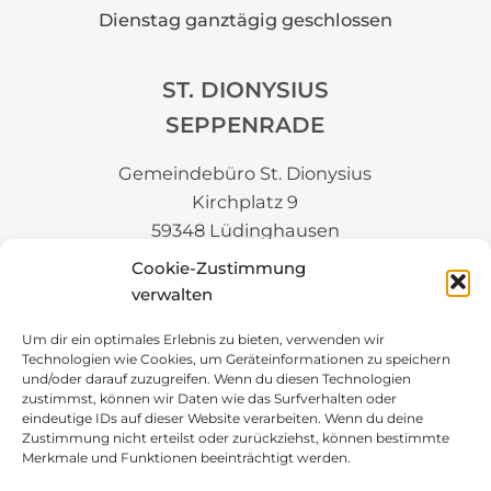
Dienstag ganztägig geschlossen
ST. DIONYSIUS
SEPPENRADE
Gemeindebüro St. Dionysius
Kirchplatz 9
59348 Lüdinghausen
Cookie-Zustimmung
02591-98620
verwalten
Email schreiben
Um dir ein optimales Erlebnis zu bieten, verwenden wir
ÖFFNUNGSZEITEN
Technologien wie Cookies, um Geräteinformationen zu speichern
und/oder darauf zuzugreifen. Wenn du diesen Technologien
Montag:
zustimmst, können wir Daten wie das Surfverhalten oder
eindeutige IDs auf dieser Website verarbeiten. Wenn du deine
09:00 - 12:00 Uhr
Zustimmung nicht erteilst oder zurückziehst, können bestimmte
Merkmale und Funktionen beeinträchtigt werden.
Donnerstag: