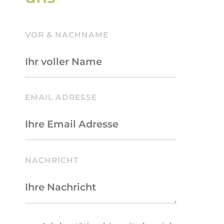
VOR & NACHNAME
BITTE LASSE DIESES FELD LEER.
EMAIL ADRESSE
NACHRICHT