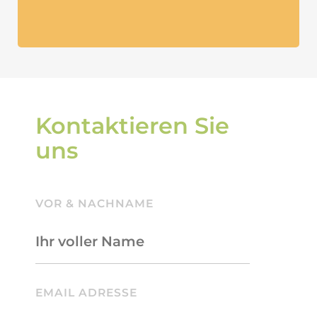
Kontaktieren Sie
uns
VOR & NACHNAME
BITTE LASSE DIESES FELD LEER.
EMAIL ADRESSE