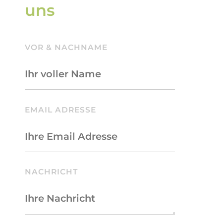
uns
VOR & NACHNAME
BITTE LASSE DIESES FELD LEER.
EMAIL ADRESSE
NACHRICHT