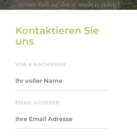
Kontaktieren Sie
uns
VOR & NACHNAME
BITTE LASSE DIESES FELD LEER.
EMAIL ADRESSE