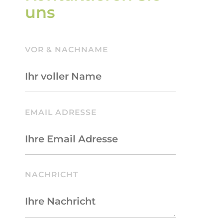
uns
VOR & NACHNAME
BITTE LASSE DIESES FELD LEER.
EMAIL ADRESSE
NACHRICHT