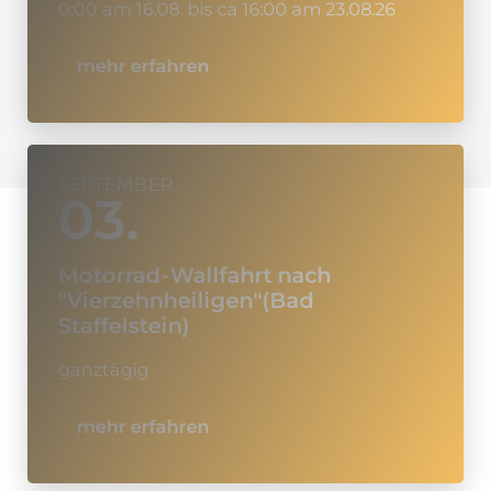
0:00 am 16.08. bis ca 16:00 am 23.08.26
mehr erfahren
SEPTEMBER
03.
Motorrad-Wallfahrt nach
"Vierzehnheiligen"(Bad
Staffelstein)
ganztägig
mehr erfahren