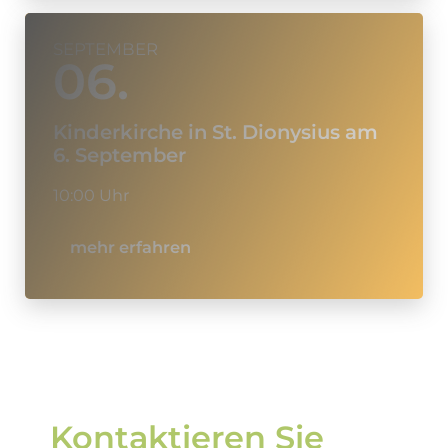
SEPTEMBER
06.
Kinderkirche in St. Dionysius am
6. September
10:00 Uhr
mehr erfahren
Kontaktieren Sie