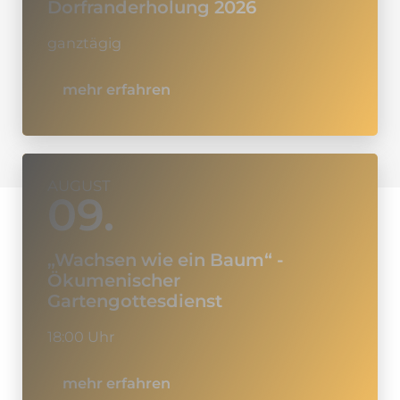
Dorfranderholung 2026
ganztägig
mehr erfahren
AUGUST
09.
„Wachsen wie ein Baum“ -
Ökumenischer
Gartengottesdienst
18:00 Uhr
mehr erfahren