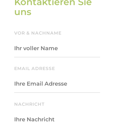
Kontaktieren Sie
uns
VOR & NACHNAME
BITTE LASSE DIESES FELD LEER.
EMAIL ADRESSE
NACHRICHT