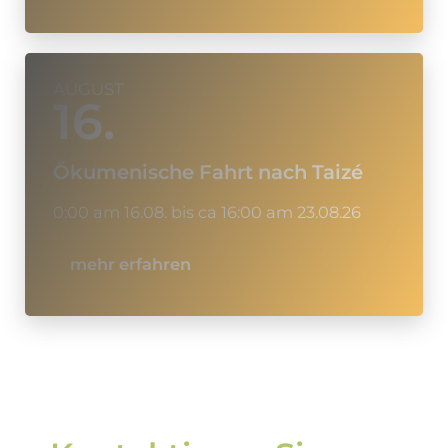
AUGUST
16.
Ökumenische Fahrt nach Taizé
0:00 am 16.08. bis ca 16:00 am 23.08.26
mehr erfahren