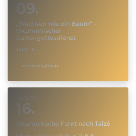
09.
„Wachsen wie ein Baum“ -
Ökumenischer
Gartengottesdienst
18:00 Uhr
mehr erfahren
AUGUST
16.
Ökumenische Fahrt nach Taizé
0:00 am 16.08. bis ca 16:00 am 23.08.26