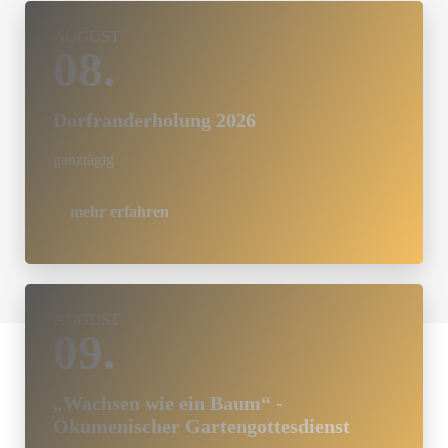
AUGUST
08.
Dorfranderholung 2026
ganztägig
mehr erfahren
AUGUST
09.
„Wachsen wie ein Baum“ -
Ökumenischer Gartengottesdienst