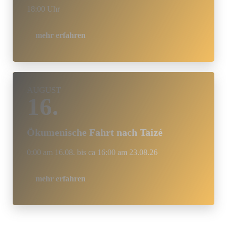
18:00 Uhr
mehr erfahren
AUGUST
16.
Ökumenische Fahrt nach Taizé
0:00 am 16.08. bis ca 16:00 am 23.08.26
mehr erfahren