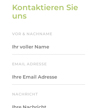
Kontaktieren Sie
uns
VOR & NACHNAME
BITTE LASSE DIESES FELD LEER.
EMAIL ADRESSE
NACHRICHT