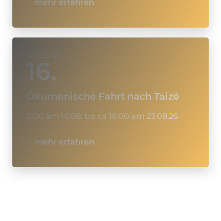
mehr erfahren
AUGUST
16.
Ökumenische Fahrt nach Taizé
0:00 am 16.08. bis ca 16:00 am 23.08.26
mehr erfahren