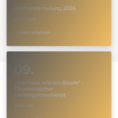
Dorfranderholung 2026
ganztägig
mehr erfahren
AUGUST
09.
„Wachsen wie ein Baum“ -
Ökumenischer
Gartengottesdienst
18:00 Uhr